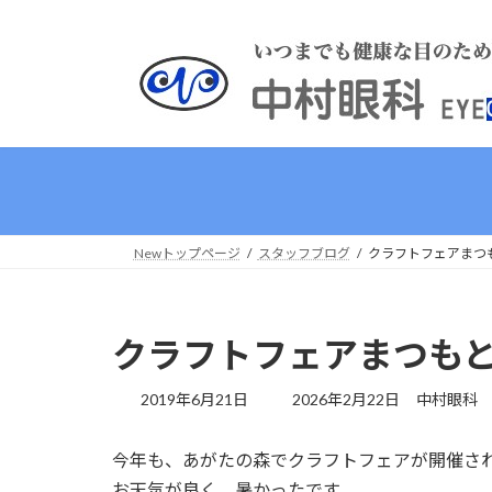
コ
ナ
ン
ビ
テ
ゲ
ン
ー
ツ
シ
へ
ョ
ス
ン
キ
に
ッ
移
プ
動
Newトップページ
スタッフブログ
クラフトフェアまつも
クラフトフェアまつもと2
最
2019年6月21日
2026年2月22日
中村眼科
終
更
今年も、あがたの森でクラフトフェアが開催さ
新
日
お天気が良く、暑かったです。