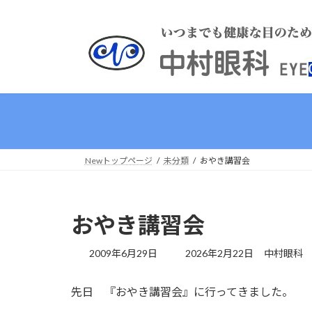
コ
ナ
ン
ビ
テ
ゲ
ン
ー
ツ
シ
へ
ョ
ス
ン
キ
に
ッ
移
プ
動
Newトップページ
未分類
おやき講習会
おやき講習会
最
2009年6月29日
2026年2月22日
中村眼科
終
更
先日 『おやき講習会』に行ってきました。
新
日