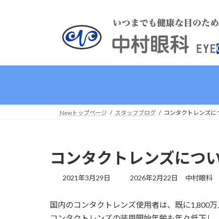
コ
ナ
ン
ビ
テ
ゲ
ン
ー
ツ
シ
へ
ョ
ス
ン
キ
に
ッ
移
プ
動
Newトップページ
スタッフブログ
コンタクトレンズに
コンタクトレンズにつ
最
2021年3月29日
2026年2月22日
中村眼科
終
更
国内のコンタクトレンズ使用者は、既に1,800
新
日
コンタクトレンズの装用開始年齢も年々低下し