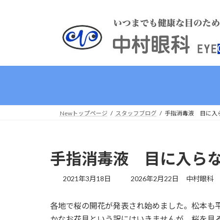
コ
ナ
ン
ビ
テ
ゲ
ン
ー
ツ
シ
へ
ョ
ス
ン
キ
に
ッ
移
プ
動
Newトップページ
スタッフブログ
手指消毒液 目に入
手指消毒液 目に入ら
最
2021年3月18日
2026年2月22日
中村眼科
終
更
各地で桜の開花が発表され始めました。松本も
新
日
かなお花見という訳にはいきませんが、桜を見