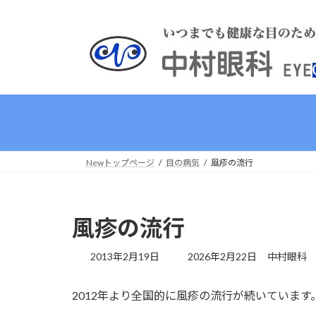
コ
ナ
ン
ビ
テ
ゲ
ン
ー
ツ
シ
へ
ョ
ス
ン
キ
に
ッ
移
プ
動
Newトップページ
目の病気
風疹の流行
風疹の流行
最
2013年2月19日
2026年2月22日
中村眼科
終
更
2012年より全国的に風疹の流行が続いています
新
日