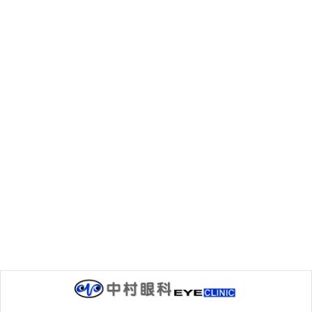
目の病気
、
目のしくみ
、
薬の話いろいろ
カテゴリー
前の記事
「スポットビジョンスクリーナー」導入しました
2018年4月16日
次の記事