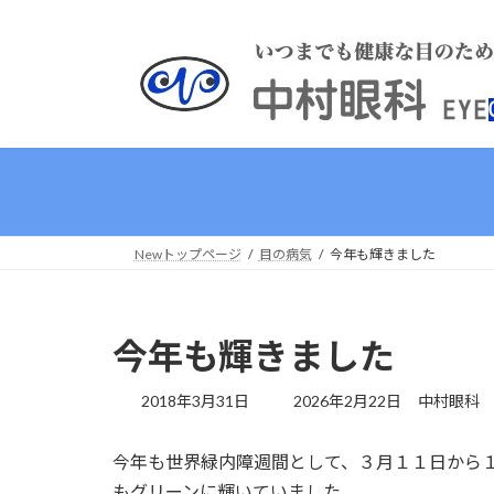
コ
ナ
ン
ビ
テ
ゲ
ン
ー
ツ
シ
へ
ョ
ス
ン
キ
に
ッ
移
プ
動
Newトップページ
目の病気
今年も輝きました
今年も輝きました
最
2018年3月31日
2026年2月22日
中村眼科
終
更
今年も世界緑内障週間として、３月１１日から
新
日
もグリーンに輝いていました。